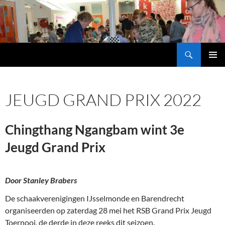
Ga
naar
de
inhoud
Zoeken
Schaakvereniging IJsselmonde
PRIMAI
MENU
JEUGD GRAND PRIX 2022
Chingthang Ngangbam wint 3e
Jeugd Grand Prix
Door Stanley Brabers
De schaakverenigingen IJsselmonde en Barendrecht
organiseerden op zaterdag 28 mei het RSB Grand Prix Jeugd
Toernooi, de derde in deze reeks dit seizoen.