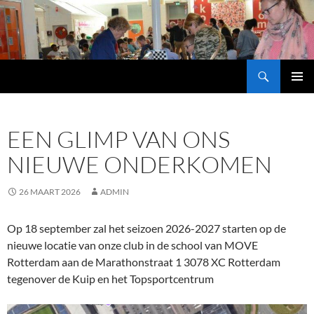
Ga
naar
de
inhoud
Zoeken
Schaakvereniging IJsselmonde
PRIMAI
MENU
EEN GLIMP VAN ONS
NIEUWE ONDERKOMEN
26 MAART 2026
ADMIN
Op 18 september zal het seizoen 2026-2027 starten op de
nieuwe locatie van onze club in de school van MOVE
Rotterdam aan de Marathonstraat 1 3078 XC Rotterdam
tegenover de Kuip en het Topsportcentrum